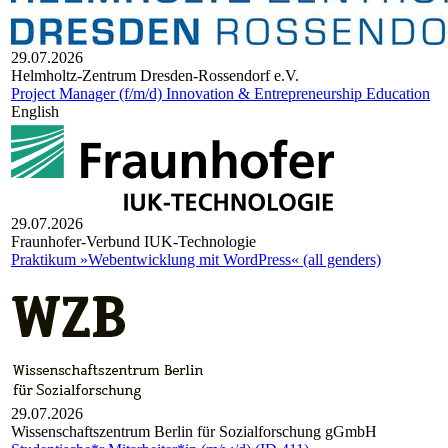
29.07.2026
Helm­holtz-Zen­trum Dres­den-Ros­sen­dorf e.V.
Project Manager (f/m/d) Innovation & Entrepreneurship Education
English
29.07.2026
Fraunhofer-Verbund IUK-Technologie
Praktikum »Webentwicklung mit WordPress« (all genders)
29.07.2026
Wis­sen­schafts­zen­trum Ber­lin für Sozi­al­for­schung gGmbH