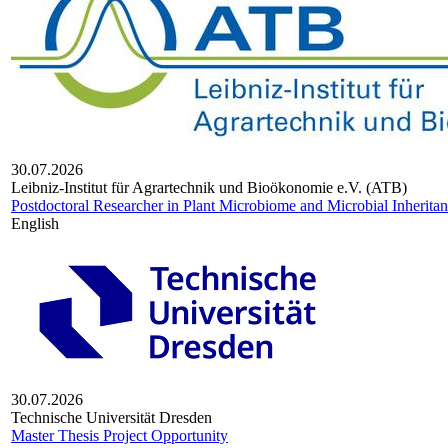
30.07.2026
Leib­niz-Insti­tut für Agrar­tech­nik und Bio­öko­no­mie e.V. (ATB)
Postdoctoral Researcher in Plant Microbiome and Microbial Inheritan
English
30.07.2026
Technische Universität Dresden
Master Thesis Project Opportunity