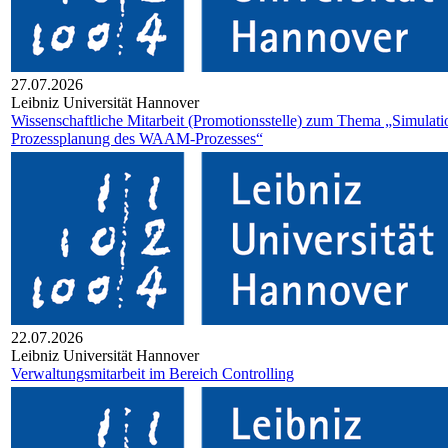
27.07.2026
Leib­niz Uni­ver­si­tät Han­no­ver
Wissenschaftliche Mitarbeit (Promotionsstelle) zum Thema „Simulati
Prozessplanung des WAAM-Prozesses“
22.07.2026
Leib­niz Uni­ver­si­tät Han­no­ver
Verwaltungsmitarbeit im Bereich Controlling