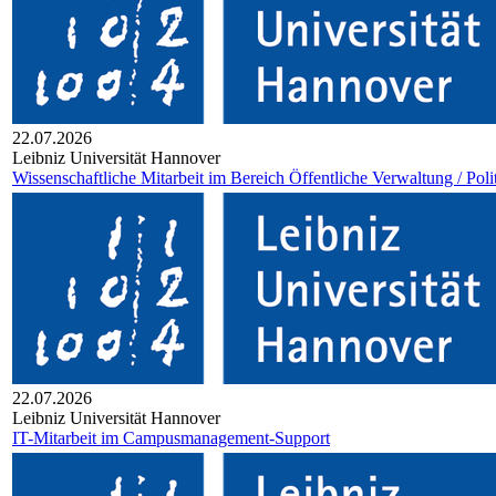
22.07.2026
Leib­niz Uni­ver­si­tät Han­no­ver
Wissenschaftliche Mitarbeit im Bereich Öffentliche Verwaltung / Poli
22.07.2026
Leib­niz Uni­ver­si­tät Han­no­ver
IT-Mitarbeit im Campusmanagement-Support