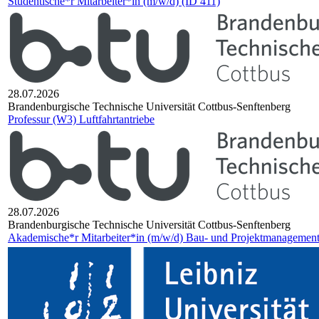
Studentische*r Mitarbeiter*in (m/w/d) (ID 411)
28.07.2026
Bran­den­bur­gi­sche Tech­ni­sche Uni­ver­si­tät Cott­bus-Senf­ten­berg
Professur (W3) Luftfahrtantriebe
28.07.2026
Bran­den­bur­gi­sche Tech­ni­sche Uni­ver­si­tät Cott­bus-Senf­ten­berg
Akademische*r Mitarbeiter*in (m/w/d) Bau- und Projektmanagemen