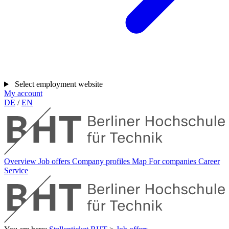
Select employment website
My account
DE
/
EN
Overview
Job offers
Company profiles
Map
For companies
Career
Service