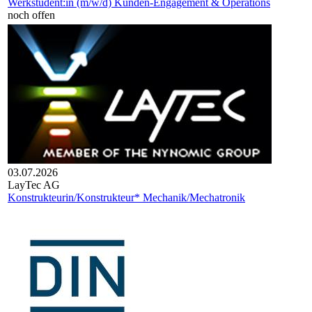
Werkstudent:in (m/w/d) Kunden-Engagement & Operations
noch offen
03.07.2026
Lay­Tec AG
Konstrukteurin/Konstrukteur* Mechanik/Mechatronik