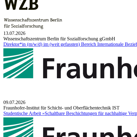
13.07.2026
Wis­sen­schafts­zen­trum Ber­lin für Sozi­al­for­schung gGmbH
Direktor*in (m/w/d) im (weit gefassten) Bereich Internationale Bezi
09.07.2026
Fraun­ho­fer-Insti­tut für Schicht- und Ober­flä­chen­tech­nik IST
Studentische Arbeit »Schaltbare Beschichtungen für nachhaltige Ve