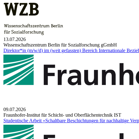
13.07.2026
Wis­sen­schafts­zen­trum Ber­lin für Sozi­al­for­schung gGmbH
Direktor*in (m/w/d) im (weit gefassten) Bereich Internationale Bezi
09.07.2026
Fraun­ho­fer-Insti­tut für Schicht- und Ober­flä­chen­tech­nik IST
Studentische Arbeit »Schaltbare Beschichtungen für nachhaltige Ve