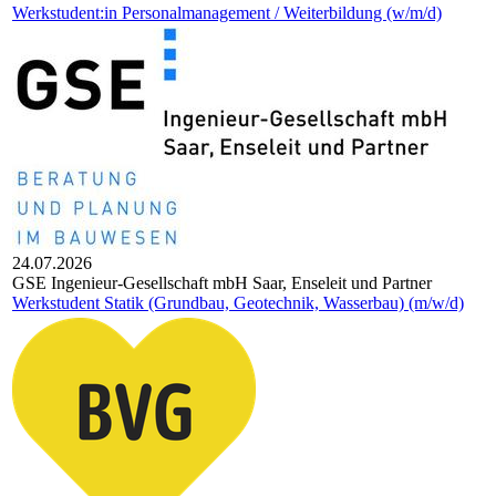
Werkstudent:in Personalmanagement / Weiterbildung (w/m/d)
24.07.2026
GSE Inge­nieur-Gesell­schaft mbH Saar, Ense­leit und Part­ner
Werkstudent Statik (Grundbau, Geotechnik, Wasserbau) (m/w/d)