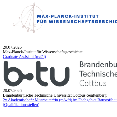
20.07.2026
Max-Planck-Insti­tut für Wis­sen­schafts­ge­schichte
Graduate Assistant (m/f/d)
20.07.2026
Bran­den­bur­gi­sche Tech­ni­sche Uni­ver­si­tät Cott­bus-Senf­ten­berg
2x Akademische*r Mitarbeiter*in (m/w/d) im Fachgebiet Baustoffe
(Qualifikationsstellen)