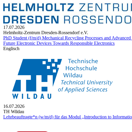
17.07.2026
Helm­holtz-Zen­trum Dres­den-Ros­sen­dorf e.V.
PhD Student (f/m/d) Mechanical Recycling Processes and Advanced C
Future Electronic Devices Towards Responsible Electronics
Englisch
16.07.2026
TH Wildau
Lehrbeauftragte*n (w/m/d) für das Modul „Introduction to Informa