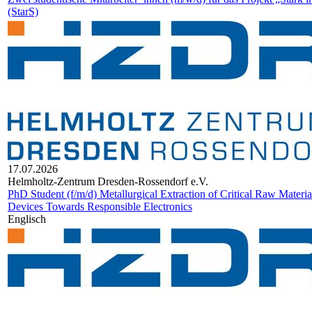
(StarS)
17.07.2026
Helm­holtz-Zen­trum Dres­den-Ros­sen­dorf e.V.
PhD Student (f/m/d) Metallurgical Extraction of Critical Raw Materia
Devices Towards Responsible Electronics
Englisch